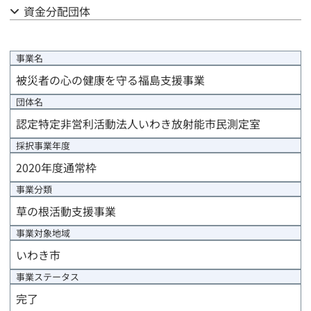
資金分配団体
事業計画
評価計画
事業名
被災者の心の健康を守る福島支援事業
資金計画
団体名
事前評価報告
認定特定非営利活動法人いわき放射能市民測定室
採択事業年度
中間評価報告
2020年度通常枠
事後評価報告
事業分類
草の根活動支援事業
進捗/年度末報告
事業対象地域
事業完了報告
いわき市
事業ステータス
事業完了時精算報告
完了