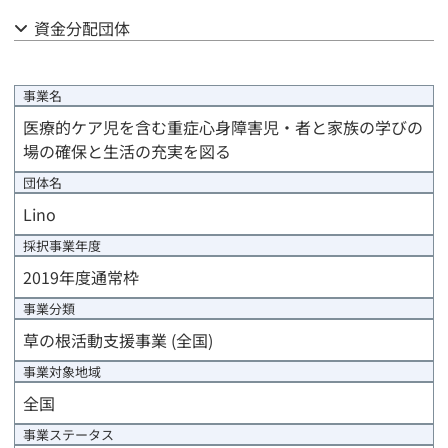
資金分配団体
事業計画
評価計画
事業名
医療的ケア児を含む重症心身障害児・者と家族の学びの
資金計画
場の確保と生活の充実を図る
事前評価報告
団体名
Lino
中間評価報告
採択事業年度
2019年度通常枠
事後評価報告
事業分類
進捗/年度末報告
草の根活動支援事業 (全国)
事業対象地域
事業完了報告
全国
事業完了時精算報告
事業ステータス