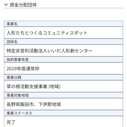
資金分配団体
事業計画
評価計画
事業名
人形たちとつくるコミュニティスポット
資金計画
団体名
事前評価報告
特定非営利活動法人いいだ人形劇センター
採択事業年度
中間評価報告
2019年度通常枠
事後評価報告
事業分類
草の根活動支援事業 (地域)
進捗/年度末報告
事業対象地域
事業完了報告
長野県飯田市、下伊那地域
事業ステータス
事業完了時精算報告
完了