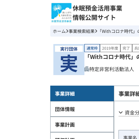
休眠預金活用事業
情報公開サイト
ホーム
事業検索結果
「Withコロナ時代
通常枠
2019年度
完了
兵
「Withコロナ時代
特定非営利活動法人 SEE
事業詳
事業詳細
団体情報
資金
事業計画
事業名