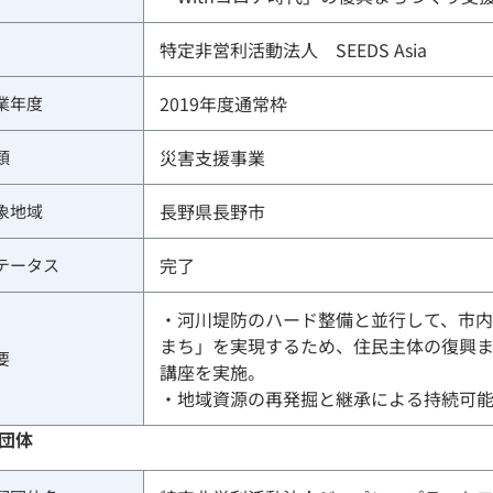
特定非営利活動法人　SEEDS Asia
2019年度通常枠
業年度
災害支援事業
類
長野県長野市
象地域
完了
テータス
・河川堤防のハード整備と並行して、市
まち」を実現するため、住民主体の復興ま
要
講座を実施。
・地域資源の再発掘と継承による持続可
団体