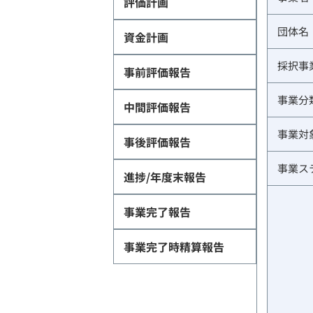
評価計画
団体名
資金計画
採択事
事前評価報告
事業分
中間評価報告
事業対
事後評価報告
事業ス
進捗/年度末報告
事業完了報告
事業完了時精算報告