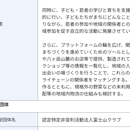
同時に、子ども・若者の学びと育ちを支
的に行い、子どもたちがまちにどんなこ
りながら、若者の参加や地域の関係者と
要
域参加を促す自立的な活動に発展させて
さらに、プラットフォームの輪を広げ、
まちづくりを進めていくためのツールと
や八ヶ岳山麓のお店等で提供、製造され
クショップ等の情報を一覧化し、地域の
出会いの場づくりを行うことで、これら
ライチェーンの関係者をマッチングする
作るとともに、規格外の野菜などの未利
配等の地域内物流の仕組みも検討する。
団体
認定特定非営利活動法人富士山クラブ
配団体
名