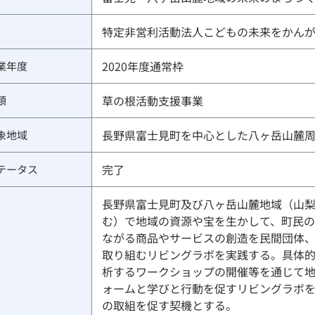
特定非営利活動法人こどもの未来をかん
2020年度通常枠
業年度
草の根活動支援事業
類
長野県富士見町を中心とした八ヶ岳山麓
象地域
完了
テータス
長野県富士見町及び八ヶ岳山麓地域（山
む）で地域の資源や宝を生かして、町民の
ながる商品やサービスの創造を民間団体
取り組むリビングラボを実践する。具体
析するワークショップの開催等を通じて
ォームと学びと行動を促すリビングラボ
の取組を促す契機とする。