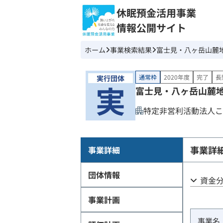
休眠預金活用事業
情報公開サイト
ホーム
事業検索結果
富士見・八ヶ岳山麓
通常枠
2020年度
完了
長
富士見・八ヶ岳山麓
特定非営利活動法人こ
事業詳
事業詳細
団体情報
資金
事業計画
事業名