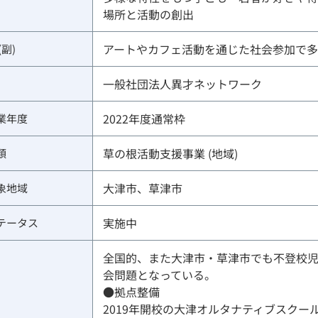
場所と活動の創出
アートやカフェ活動を通じた社会参加で
(副)
一般社団法人異才ネットワーク
2022年度通常枠
業年度
草の根活動支援事業 (地域)
類
大津市、草津市
象地域
実施中
テータス
全国的、また大津市・草津市でも不登校
会問題となっている。
●拠点整備
2019年開校の大津オルタナティブスクー