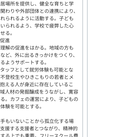
の居場所を提供し、健全な育ちと学
の関わりや外部団体との連携により、
入れられるように活動する。子ども
でいられるよう、学校で疲弊した心
させる。
促進
互理解の促進をはかる。地域の方も
など、外に出るきっかけをつくり、
きるようサポートする。
スタッフとして就労体験も可能とな
り不登校生やひきこもりの若者とメ
を抱える人が身近に存在しているこ
地域人材の発掘醸成をうながし、寛容
きる。カフェの運営により、子どもの
労体験を可能とする。
相手もいないことから孤立化する場
支援する支援者とつながり、精神的
をする上でも重要。フリースクール費