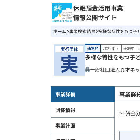
休眠預金活用事業
情報公開サイト
ホーム
事業検索結果
多様な特性をもつ子
通常枠
2022年度
実施中
多様な特性をもつ子
一般社団法人異才ネッ
事業詳
事業詳細
団体情報
資金
事業計画