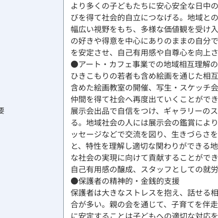
より多くの子どもたちに安心安全な日中
びを得て社会的自立につなげる。地域と
幅広い視野をもち、多様な価値観を受け
の好きや得意を中心にありのままの自分
を安定させ、自己有用感や自尊心を向上
●アート・カフェ事業での地域相互理解の
ひきこもりの若者も含め絵画を通じた相
含めた絵画教室の開催、写生・スケッチ会
仲間を得て社会へ再度出ていくことがで
展示会出品で自信をつけ、ギャラリーの
要
る。地域社会の人には展示会の鑑賞によ
ッセージなどで交流を図り、生きづらさ
と、特性を理解し適切な関わりができる
な社会の実現に向けて貢献することがで
自己有用感の醸成、スタッフとしての就
●保護者の精神的・金銭的支援
保護者は大きなストレスを抱え、話せる
合が多い。親の会を通じて、子育てを伴走
に安定することは子どもへの適切な対応