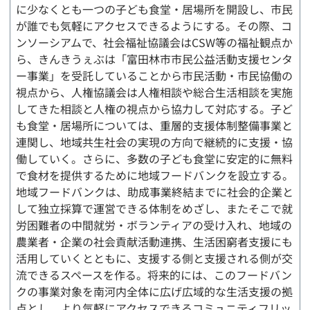
に少なくとも一つの子ども食堂・居場所を開設し、市民
が誰でも気軽にアクセスできるようにする。その際、コ
ンソーシアムで、社会福祉協議会はCSW等の福祉観点か
ら、きんきうぇぶは「富田林市市民公益活動支援センタ
ー事業」を受託していることから市民活動・市民協働の
視点から、人権協議会は人権相談や総合生活相談を実施
してきた相談と人権の視点から協力して対応する。子ど
も食堂・居場所については、重層的支援体制整備事業と
連関し、地域共生社会の実現の方向で継続的に支援・協
働していく。さらに、多数の子ども食堂に安定的に無料
で食材を提供するために地域フードバンクを設立する。
地域フードバンクは、助成事業終結までに社会的企業と
して独立採算で運営できる体制をめざし、またそこで就
労困難者の中間就労・ボランティアの受け入れ、地域の
農業者・企業の社会貢献活動連携、生活困窮者支援にも
活用していくとともに、支援する側と支援される側が交
流できるスペースを作る。将来的には、このフードバン
クの事業対象を南河内全体に広げ広域的な生活支援の拠
点とし、より気軽にアクセスできるコミュニティフリッ