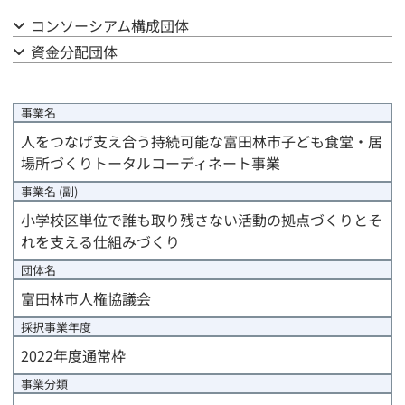
コンソーシアム構成団体
事業計画
資金分配団体
評価計画
事業名
資金計画
人をつなげ支え合う持続可能な富田林市子ども食堂・居
場所づくりトータルコーディネート事業
中間評価報告
事業名 (副)
事後評価報告
小学校区単位で誰も取り残さない活動の拠点づくりとそ
れを支える仕組みづくり
進捗/年度末報告
団体名
事業完了報告
富田林市人権協議会
採択事業年度
事業完了時精算報告
2022年度通常枠
事業分類