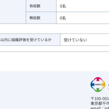
5
名
有給数
0
名
無給数
受けていない
年以内に組織評価を受けているか
て
〒100-001
東京都千代
email：in