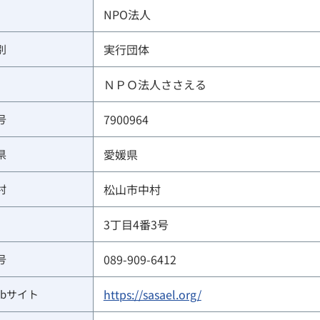
NPO法人
実行団体
別
ＮＰＯ法人ささえる
7900964
号
愛媛県
県
松山市中村
村
3丁目4番3号
089-909-6412
号
https://sasael.org/
ebサイト