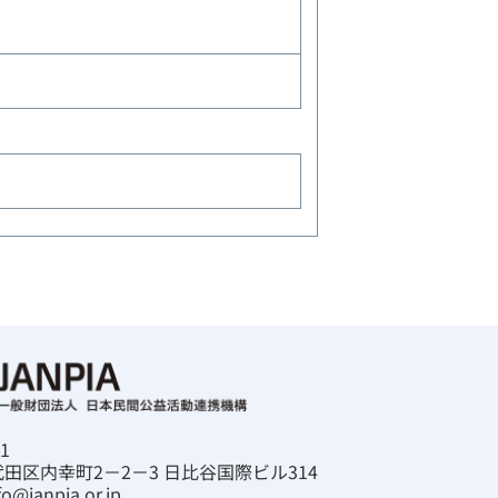
1
田区内幸町2－2－3 日比谷国際ビル314
fo@janpia.or.jp