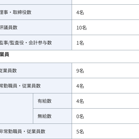
4
名
理事・取締役数
10
名
評議員数
1
名
監事/監査役・会計参与数
業員
9
名
従業員数
4
名
常勤職員・従業員数
4
名
有給数
0
名
無給数
5
名
非常勤職員・従業員数