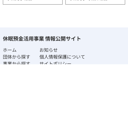
休眠預金活用事業 情報公開サイト
ホーム
お知らせ
団体から探す
個人情報保護について
事業から探す
サイトポリシー
社会課題から探す
〒100-0011
東京都千代田区内幸町2－2－3 日比谷国際ビル314
email：info@janpia.or.jp
©︎ 2023 JANPIA