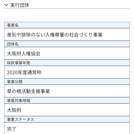
実行団体
公募結果報告
事業計画
事業名
差別や排除のない人権尊重の社会づくり事業
評価計画
団体名
資金計画
大阪府人権協会
採択事業年度
事前評価報告
2020年度通常枠
中間評価報告
事業分類
草の根活動支援事業
事後評価報告
事業対象地域
進捗/年度末報告
大阪府
事業ステータス
事業完了報告
完了