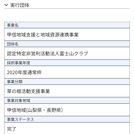
実行団体
公募結果報告
事業計画
事業名
甲信地域支援と地域資源連携事業
評価計画
団体名
資金計画
認定特定非営利活動法人富士山クラブ
採択事業年度
事前評価報告
2020年度通常枠
中間評価報告
事業分類
草の根活動支援事業
事後評価報告
事業対象地域
進捗/年度末報告
甲信地域(山梨県・長野県）
事業ステータス
事業完了報告
完了