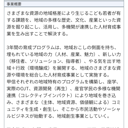
事業完了時精算報告
事業概要
さまざまな資源の地域格差により生じるこども若者が有
する課題を、地域の多様な歴史、文化、産業といった資
源を掘り起こし、活用し、多機関が連携した人材育成事
業を生み出すことで解決する。
3年間の育成プログラムは、地域おこしの側面を持ち、
埋もれている地域の力（人材、産業、魅力）、新しい力
（移住者、ソリューション、指導者）、やる気を出す地
域＋行政（環境醸成）を展開する、地域のさまざまな資
源や環境を総合した人材育成事業として実施する。
甲信それぞれの地域特有のプログラムを構築し、座学、
実際のOJT、資源開発（再生）、産官学民の多様な機関
連携（コレクティブインパクト）により地域を巻き込
み、さまざまな（主体、地域資源、価値観による）コミ
ュニティを生成・創生し、そこから市民活動やソーシャ
ルビジネスが始動する、地域創生事業としていく。