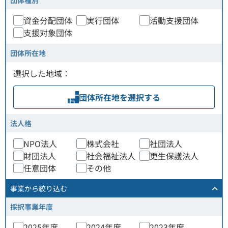
団体種別
資金分配団体
実行団体
活動支援団体
支援対象団体
団体所在地
選択した地域：
団体所在地
を選択する
法人格
NPO法人
株式会社
社団法人
財団法人
社会福祉法人
更生保護法人
任意団体
その他
事業
から絞り込む
採択事業年度
2025年度
2024年度
2023年度